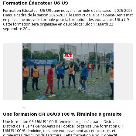
Formation Éducateur U6-U9
Formation Éducateur U6-U9 : une nouvelle formule dès la saison 2026-2027
Dans le cadre de la saison 2026-2027, le District de la Seine-Saint-Denis met
en place une nouvelle formule pour la formation des éducateurs U6 à U9.
Cette formation sera organisée en deux blocs : Bloc 1 : Mardi 22
septembre 20...
ACTUALITÉ
FORMATIONS
CERTIFICATIONS
FÉMININES
FORMATIONS
INFOS
Une formation CFI U6/U9 100 % féminine & gratuite
PRATIQUES CLUBS
Une formation CFI U6/U9 100 % féminine organisée par le District Le
District de la Seine-Saint-Denis de Football organise une formation CFI
U6/U9 100 % féminine, destinée exclusivement aux éducatrices et
dirigeantes des clubs du territoire. Cette formation a pour objectif