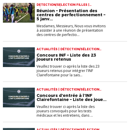
Répartition des clubs
DETECTION/SELECTION FILLES |
DÉTECTION/SÉLECTION GARÇON
Réunion – Présentation des
centres de perfectionnement –
5 janv...
Mesdames, Messieurs, Nous vous invitons
à assister à une réunion de présentation
des centres de perfectio...
ACTUALITÉS | DÉTECTION/SÉLECTION
GARÇON
Concours INF – Liste des 23
joueurs retenus
Veuillez trouver ci-après la liste des 23
joueurs retenus pour intégrer l'INF
Clairefontaine pour la sais...
ACTUALITÉS | DÉTECTION/SÉLECTION
GARÇON
Concours d’entrée à l’INF
Clairefontaine – Liste des joue...
Veuillez trouver ci-après la liste des
joueurs convoqués pour les tests
médicaux et les entretiens, dans ...
ACTUALITÉS | DÉTECTION/SÉLECTION