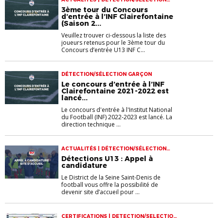
GARÇON
3ème tour du Concours
d’entrée à l’INF Clairefontaine
(Saison 2...
Veuillez trouver ci-dessous la liste des
joueurs retenus pour le 3ème tour du
Concours d’entrée U13 INF C...
DÉTECTION/SÉLECTION GARÇON
Le concours d’entrée à l’INF
Clairefontaine 2021-2022 est
lancé...
Le concours d'entrée à l'Institut National
du Football (INF) 2022-2023 est lancé. La
direction technique ...
ACTUALITÉS | DÉTECTION/SÉLECTION
GARÇON
Détections U13 : Appel à
candidature
Le District de la Seine Saint-Denis de
football vous offre la possibilité de
devenir site d’accueil pour ...
CERTIFICATIONS | DETECTION/SELECTION