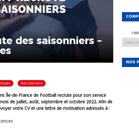
COMP
CHA
ute des saisonniers –
ces
NOS P
'emploi
Recrutement
mois de juillet, août, septembre et octobre 2022. Afin de
voyer votre CV et une lettre de motivation adressés à :
icences