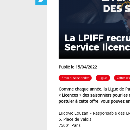
La LPIFF recr
Service licen
Publié le 15/04/2022
Emploi saisonnier
Ligue
Offres d
Comme chaque année, la Ligue de Paris Île-de-France de Football recrute pour son service
« Licences » des saisonniers pour les 
postuler à cette offre, vous pouvez en
Ludovic Eouzan – Responsable des L
5, Place de Valois
75001 Paris