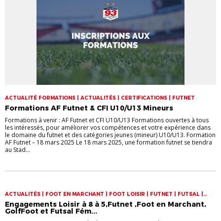
ACTUALITÉ FORMATIONS | ACTUALITÉS | CERTIFICATIONS | FUTNET
Formations AF Futnet & CFI U10/U13 Mineurs
Formations à venir : AF Futnet et CFI U10/U13 Formations ouvertes à tous
les intéressés, pour améliorer vos compétences et votre expérience dans
le domaine du futnet et des catégories jeunes (mineur) U10/U13. Formation
AF Futnet – 18 mars 2025 Le 18 mars 2025, une formation futnet se tiendra
au Stad...
ACTUALITÉS | FOOT EN MARCHANT | FOOT LOISIR | FUTNET | FUTSAL |
GOLF FOOT
Engagements Loisir à 8 à 5,Futnet ,Foot en Marchant,
GolfFoot et Futsal Fém...