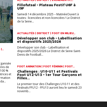
ACTUALITÉS | DISTRICT | EVÈNEMENTS |
FÉMININES | FOOT FÉMININ
Fillofutsal – Plateau Festif U6F à
U9F
Samedi 14 décembre 2025 – MatinéeOuvert à
toutes : licenciées et non-licenciées ! Le District
de la Seine...
ACTUALITÉS | DISTRICT | FOOT EN MILIEU
SCOLAIRE | FOOT FÉMININ | FOOT LOISIR |
Développer son club – Labellisation
LABEL FÉMININ | LABEL FUTSAL | LABEL JEUNES
et dispositifs 2025/2026
| LABELS
Développer son club – Labellisation et
 |
dispositifs 2025/2026 Le District de Seine-Saint-
ES
Denis de Football...
rganisée
Denis de
FOOT ANIMATION | FOOT FÉMININ | FOOT
MASCULIN
 100 %
Challenges : U10-U11 et Festivals
trices et
Foot U12-U13 – 1er Tour Garçons et
ormation
Filles...
da...
Le premier tour des Challenges U10-11 et des
Festivals FFU12 - FFU13 auront lieu le samedi 23
novemb...