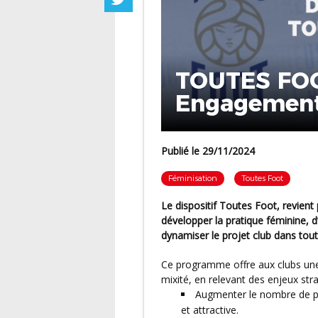
TOUTES FOOT
Engagemen
Publié le 29/11/2024
Féminisation
Toutes Foot
Le dispositif
Toutes Foot
, revien
développer la pratique féminine, d
dynamiser le projet club dans tou
Ce programme offre aux clubs une opportunité unique de s’engager pour plus de
mixité, en relevant des enjeux stra
Augmenter le nombre de pra
et attractive.