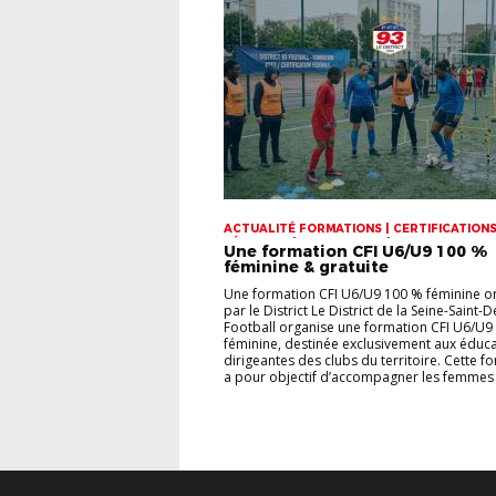
ACTUALITÉ FORMATIONS | CERTIFICATIONS
FÉMININES | FORMATIONS | INFOS PRATIQU
Une formation CFI U6/U9 100 %
CLUBS
féminine & gratuite
Une formation CFI U6/U9 100 % féminine o
par le District Le District de la Seine-Saint-
Football organise une formation CFI U6/U9
féminine, destinée exclusivement aux éduca
dirigeantes des clubs du territoire. Cette f
a pour objectif d’accompagner les femmes 