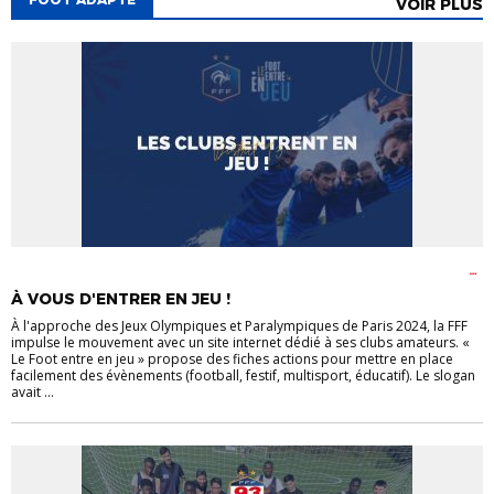
VOIR PLUS
EVÈNEMENTS
FÉMININES
FOOT ADAPTÉ
FOOT ANIMATION
FOOT EN
MARCHANT
FOOT EN MILIEU SCOLAIRE
FOOT FÉMININ
FOOT
À VOUS D'ENTRER EN JEU !
LOISIR
FOOT MASCULIN
P.E.F
À l'approche des Jeux Olympiques et Paralympiques de Paris 2024, la FFF
impulse le mouvement avec un site internet dédié à ses clubs amateurs. «
Le Foot entre en jeu » propose des fiches actions pour mettre en place
facilement des évènements (football, festif, multisport, éducatif). Le slogan
avait ...