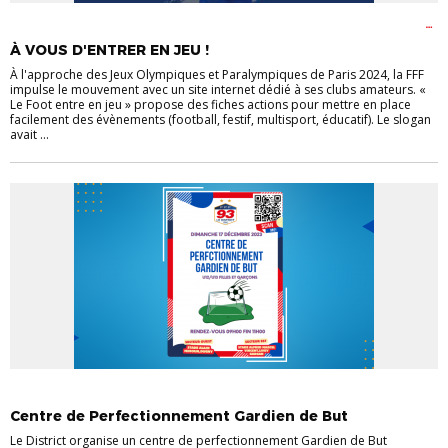
EVÈNEMENTS
FÉMININES
FOOT ADAPTÉ
FOOT ANIMATION
FOOT EN
MARCHANT
FOOT EN MILIEU SCOLAIRE
FOOT FÉMININ
FOOT
À VOUS D'ENTRER EN JEU !
LOISIR
FOOT MASCULIN
P.E.F
À l'approche des Jeux Olympiques et Paralympiques de Paris 2024, la FFF
impulse le mouvement avec un site internet dédié à ses clubs amateurs. «
Le Foot entre en jeu » propose des fiches actions pour mettre en place
facilement des évènements (football, festif, multisport, éducatif). Le slogan
avait ...
ACTUALITÉS
FÉMININES
FOOT FÉMININ
FOOT MASCULIN
Centre de Perfectionnement Gardien de But
Le District organise un centre de perfectionnement Gardien de But