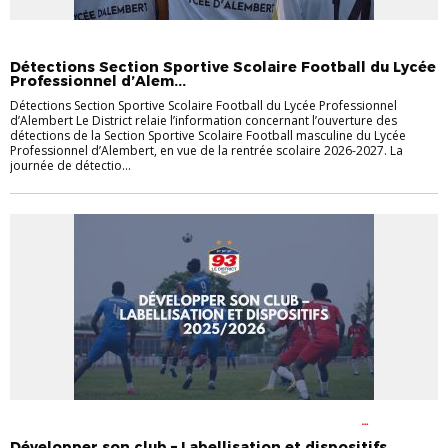
DISTRICT
FOOT EN MILIEU SCOLAIRE
LA SEINE-SAINT-DENIS
Détections Section Sportive Scolaire Football du Lycée
Professionnel d’Alem...
Détections Section Sportive Scolaire Football du Lycée Professionnel
d’Alembert Le District relaie l’information concernant l’ouverture des
détections de la Section Sportive Scolaire Football masculine du Lycée
Professionnel d’Alembert, en vue de la rentrée scolaire 2026-2027. La
journée de détectio...
ACTUALITÉS
DISTRICT
FOOT EN MILIEU SCOLAIRE
FOOT
FÉMININ
FOOT LOISIR
LABEL FÉMININ
LABEL FUTSAL
LABEL
Développer son club – Labellisation et dispositifs
JEUNES
LABELS