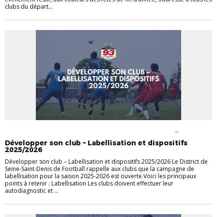
clubs du départ...
ACTUALITÉS
DISTRICT
FOOT EN MILIEU SCOLAIRE
FOOT
FÉMININ
FOOT LOISIR
LABEL FÉMININ
LABEL FUTSAL
LABEL
Développer son club – Labellisation et dispositifs
JEUNES
LABELS
2025/2026
Développer son club – Labellisation et dispositifs 2025/2026 Le District de
Seine-Saint-Denis de Football rappelle aux clubs que la campagne de
labellisation pour la saison 2025-2026 est ouverte.Voici les principaux
points à retenir : Labellisation Les clubs doivent effectuer leur
autodiagnostic et ...