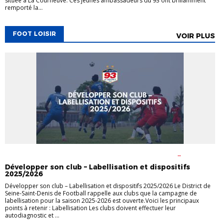
située à La Courneuve. Ces jeunes ambassadeurs du 93 ont brillamment
remporté la...
FOOT LOISIR
VOIR PLUS
ACTUALITÉS
DISTRICT
FOOT EN MILIEU SCOLAIRE
FOOT
FÉMININ
FOOT LOISIR
LABEL FÉMININ
LABEL FUTSAL
LABEL
Développer son club – Labellisation et dispositifs
JEUNES
LABELS
2025/2026
Développer son club – Labellisation et dispositifs 2025/2026 Le District de
Seine-Saint-Denis de Football rappelle aux clubs que la campagne de
labellisation pour la saison 2025-2026 est ouverte.Voici les principaux
points à retenir : Labellisation Les clubs doivent effectuer leur
autodiagnostic et ...