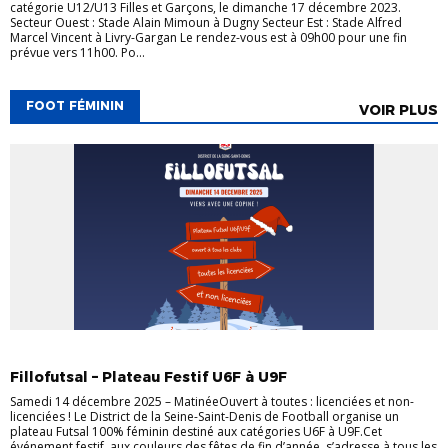
catégorie U12/U13 Filles et Garçons, le dimanche 17 décembre 2023.
Secteur Ouest : Stade Alain Mimoun à Dugny Secteur Est : Stade Alfred
Marcel Vincent à Livry-Gargan Le rendez-vous est à 09h00 pour une fin
prévue vers 11h00. Po...
FOOT FÉMININ
VOIR PLUS
ACTUALITÉS
DISTRICT
EVÈNEMENTS
FÉMININES
FOOT FÉMININ
Fillofutsal – Plateau Festif U6F à U9F
Samedi 14 décembre 2025 – MatinéeOuvert à toutes : licenciées et non-
licenciées ! Le District de la Seine-Saint-Denis de Football organise un
plateau Futsal 100% féminin destiné aux catégories U6F à U9F.Cet
événement festif, aux couleurs des fêtes de fin d’année, s’adresse à tous les