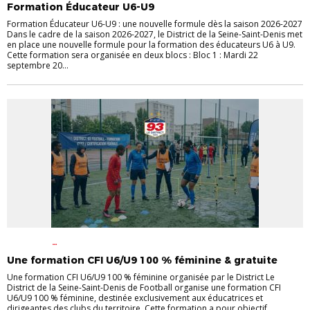
Formation Éducateur U6-U9
Formation Éducateur U6-U9 : une nouvelle formule dès la saison 2026-2027
Dans le cadre de la saison 2026-2027, le District de la Seine-Saint-Denis met
en place une nouvelle formule pour la formation des éducateurs U6 à U9.
Cette formation sera organisée en deux blocs : Bloc 1 : Mardi 22
septembre 20...
ACTUALITÉ
FORMATIONS
CERTIFICATIONS
FÉMININES
FORMATIONS
INFOS
Une formation CFI U6/U9 100 % féminine & gratuite
PRATIQUES CLUBS
Une formation CFI U6/U9 100 % féminine organisée par le District Le
District de la Seine-Saint-Denis de Football organise une formation CFI
U6/U9 100 % féminine, destinée exclusivement aux éducatrices et
dirigeantes des clubs du territoire. Cette formation a pour objectif