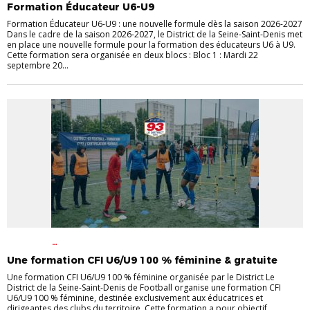
Formation Éducateur U6-U9
Formation Éducateur U6-U9 : une nouvelle formule dès la saison 2026-2027
Dans le cadre de la saison 2026-2027, le District de la Seine-Saint-Denis met
en place une nouvelle formule pour la formation des éducateurs U6 à U9.
Cette formation sera organisée en deux blocs : Bloc 1 : Mardi 22
septembre 20...
ACTUALITÉ
FORMATIONS
CERTIFICATIONS
FÉMININES
FORMATIONS
INFOS
Une formation CFI U6/U9 100 % féminine & gratuite
PRATIQUES CLUBS
Une formation CFI U6/U9 100 % féminine organisée par le District Le
District de la Seine-Saint-Denis de Football organise une formation CFI
U6/U9 100 % féminine, destinée exclusivement aux éducatrices et
dirigeantes des clubs du territoire. Cette formation a pour objectif