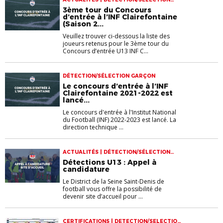
GARÇON
3ème tour du Concours
d’entrée à l’INF Clairefontaine
(Saison 2...
Veuillez trouver ci-dessous la liste des
joueurs retenus pour le 3ème tour du
Concours d’entrée U13 INF C...
DÉTECTION/SÉLECTION GARÇON
Le concours d’entrée à l’INF
Clairefontaine 2021-2022 est
lancé...
Le concours d'entrée à l'Institut National
du Football (INF) 2022-2023 est lancé. La
direction technique ...
ACTUALITÉS | DÉTECTION/SÉLECTION
GARÇON
Détections U13 : Appel à
candidature
Le District de la Seine Saint-Denis de
football vous offre la possibilité de
devenir site d’accueil pour ...
CERTIFICATIONS | DETECTION/SELECTION