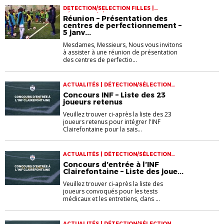
Répartition des clubs
DETECTION/SELECTION FILLES |
DÉTECTION/SÉLECTION GARÇON
Réunion – Présentation des
centres de perfectionnement –
5 janv...
Mesdames, Messieurs, Nous vous invitons
à assister à une réunion de présentation
des centres de perfectio...
ACTUALITÉS | DÉTECTION/SÉLECTION
GARÇON
Concours INF – Liste des 23
joueurs retenus
Veuillez trouver ci-après la liste des 23
joueurs retenus pour intégrer l'INF
Clairefontaine pour la sais...
ACTUALITÉS | DÉTECTION/SÉLECTION
GARÇON
Concours d’entrée à l’INF
Clairefontaine – Liste des joue...
Veuillez trouver ci-après la liste des
joueurs convoqués pour les tests
médicaux et les entretiens, dans ...
ACTUALITÉS | DÉTECTION/SÉLECTION