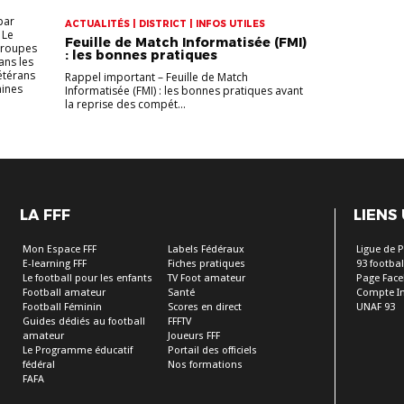
par
ACTUALITÉS | DISTRICT | INFOS UTILES
 Le
Feuille de Match Informatisée (FMI)
groupes
: les bonnes pratiques
ans les
étérans
Rappel important – Feuille de Match
nines
Informatisée (FMI) : les bonnes pratiques avant
la reprise des compét...
LA FFF
LIENS
Mon Espace FFF
Labels Fédéraux
Ligue de P
E-learning FFF
Fiches pratiques
93 footbal
Le football pour les enfants
TV Foot amateur
Page Fac
Football amateur
Santé
Compte I
Football Féminin
Scores en direct
UNAF 93
Guides dédiés au football
FFFTV
amateur
Joueurs FFF
Le Programme éducatif
Portail des officiels
fédéral
Nos formations
FAFA