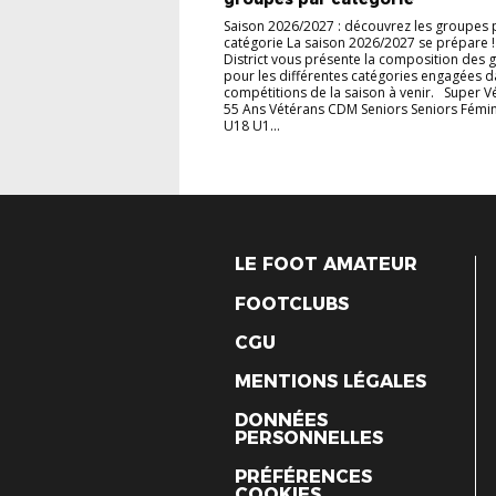
Saison 2026/2027 : découvrez les groupes 
catégorie La saison 2026/2027 se prépare !
District vous présente la composition des 
pour les différentes catégories engagées d
compétitions de la saison à venir. Super V
55 Ans Vétérans CDM Seniors Seniors Fémi
U18 U1...
LE FOOT AMATEUR
FOOTCLUBS
CGU
MENTIONS LÉGALES
DONNÉES
PERSONNELLES
PRÉFÉRENCES
COOKIES