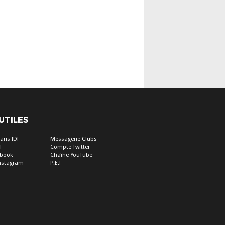
 UTILES
aris IDF
Messagerie Clubs
l
Compte Twitter
ebook
Chaîne YouTube
nstagram
P.E.F