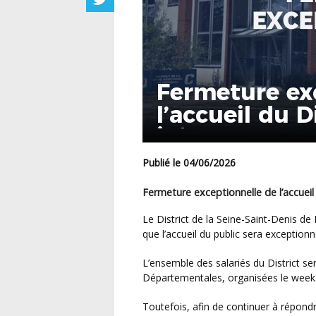
Fermeture ex
l’accueil du D
juin 2026
Publié le 04/06/2026
Fermeture exceptionnelle de l’accueil 
Le District de la Seine-Saint-Denis de Football informe l’ensemble de ses clubs, licencié(e)s
que l’accueil du public sera exception
L’ensemble des salariés du District sera mobilisé dans le cadre de la préparation des Finales
Départementales, organisées le week-
Toutefois, afin de continuer à répondre à vos demandes, le standard téléphonique restera