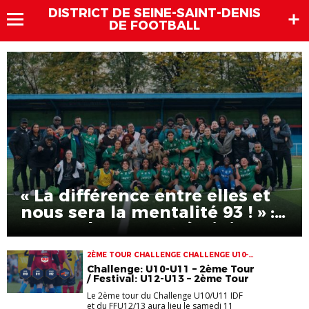
DISTRICT DE SEINE-SAINT-DENIS
DE FOOTBALL
« La différence entre elles et
nous sera la mentalité 93 ! » :
Coupe de France Féminine
2ÈME TOUR CHALLENGE CHALLENGE U10-
U11 FFU13 FFU13F
Challenge: U10-U11 – 2ème Tour
/ Festival: U12-U13 – 2ème Tour
Le 2ème tour du Challenge U10/U11 IDF
et du FFU12/13 aura lieu le samedi 11