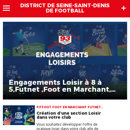
DISTRICT DE SEINE-SAINT-DENIS
DE FOOTBALL
Engagements Loisir à 8 à
5,Futnet ,Foot en Marchant,
GolfFoot et Futsal Féminin
2024-2025
FITFOOT FOOT EN MARCHANT FUTNET
GOLFFOOT LOISIR NOUVELLES PRATIQUES
Création d’une section Loisir
dans votre club
Vous souhaitez développer l’offre de
pratique loisir dans votre club afin de