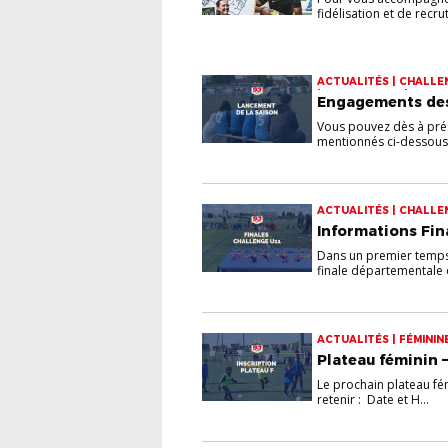
fidélisation et de recrut.
ACTUALITÉS | CHALLEN
| INFOS UTILES | OPE
Engagements des
Vous pouvez dès à prés
mentionnés ci-dessous v
ACTUALITÉS | CHALLE
Informations Fin
Dans un premier temps, 
finale départementale d
ACTUALITÉS | FÉMININ
Plateau féminin 
Le prochain plateau fém
retenir : Date et H...