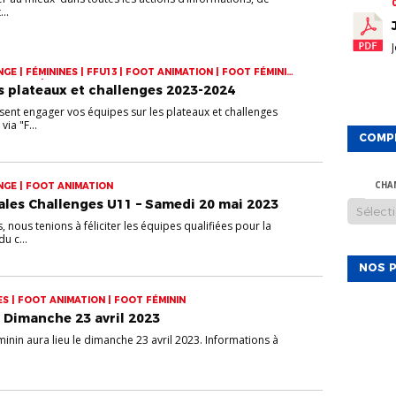
..
GE | FÉMININES | FFU13 | FOOT ANIMATION | FOOT FÉMININ
N FUTSAL | PLATEAUX FUTSAL
 plateaux et challenges 2023-2024
ent engager vos équipes sur les plateaux et challenges
ia "F...
COMP
NGE | FOOT ANIMATION
CHA
ales Challenges U11 – Samedi 20 mai 2023
nous tenions à féliciter les équipes qualifiées pour la
u c...
NOS P
ES | FOOT ANIMATION | FOOT FÉMININ
– Dimanche 23 avril 2023
inin aura lieu le dimanche 23 avril 2023. Informations à