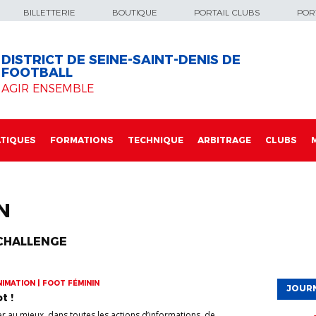
BILLETTERIE
BOUTIQUE
PORTAIL CLUBS
PORT
DISTRICT DE SEINE-SAINT-DENIS DE
FOOTBALL
AGIR ENSEMBLE
TIQUES
FORMATIONS
TECHNIQUE
ARBITRAGE
CLUBS
N
CHALLENGE
IMATION | FOOT FÉMININ
JOURN
t !
 au mieux dans toutes les actions d’informations, de