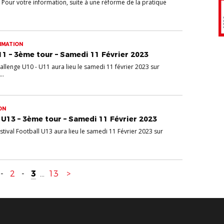
our votre information, suite à une réforme de la pratique
IMATION
1 – 3ème tour – Samedi 11 Février 2023
allenge U10 - U11 aura lieu le samedi 11 février 2023 sur
..
ON
 U13 – 3ème tour – Samedi 11 Février 2023
stival Football U13 aura lieu le samedi 11 Février 2023 sur
-
2
-
3
...
13
>