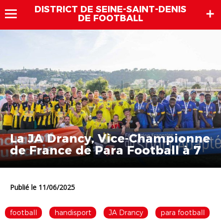
DISTRICT DE SEINE-SAINT-DENIS
DE FOOTBALL
La JA Drancy, Vice-Championne
de France de Para Football à 7
Publié le 11/06/2025
football
handisport
JA Drancy
para football